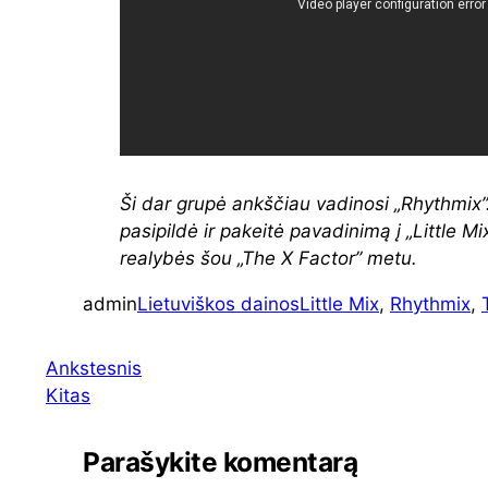
Ši dar grupė ankščiau vadinosi „Rhythmix”
pasipildė ir pakeitė pavadinimą į „Little Mi
realybės šou „The X Factor” metu.
admin
Lietuviškos dainos
Little Mix
, 
Rhythmix
, 
Ankstesnis
Kitas
Parašykite komentarą