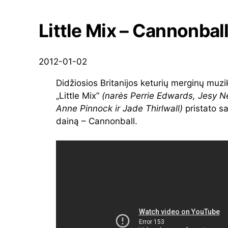
Little Mix – Cannonbal
2012-01-02
Didžiosios Britanijos keturių merginų muz
„Little Mix”
(narės Perrie Edwards, Jesy N
Anne Pinnock ir Jade Thirlwall)
pristato s
dainą – Cannonball.