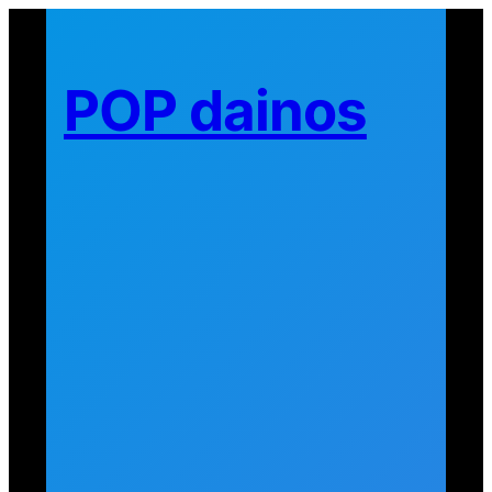
Eiti
prie
turinio
POP dainos