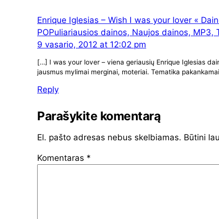
Enrique Iglesias – Wish I was your lover « Dain
POPuliariausios dainos, Naujos dainos, MP3, To
9 vasario, 2012 at 12:02 pm
[…] I was your lover – viena geriausių Enrique Iglesias dai
jausmus mylimai merginai, moteriai. Tematika pakankamai 
Reply
Parašykite komentarą
El. pašto adresas nebus skelbiamas.
Būtini la
Komentaras
*