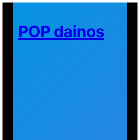
Eiti
prie
turinio
POP dainos