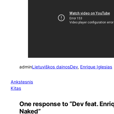
admin
Lietuviškos dainos
Dev
, 
Enrique Iglesias
Ankstesnis
Kitas
One response to “Dev feat. Enriq
Naked”