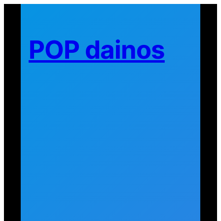
Eiti
prie
turinio
POP dainos