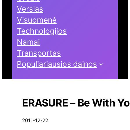
Verslas
Visuomenė
Technologijos
Namai
Transportas
Populiariausios dainos
ERASURE – Be With Y
2011-12-22