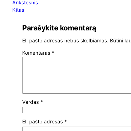
Ankstesnis
Kitas
Parašykite komentarą
El. pašto adresas nebus skelbiamas.
Būtini la
Komentaras
*
Vardas
*
El. pašto adresas
*