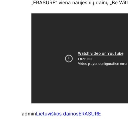
„ERASURE” viena naujesnių dainų „Be With
admin
Lietuviškos dainos
ERASURE