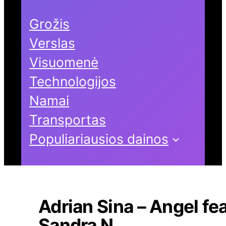
Grožis
Verslas
Visuomenė
Technologijos
Namai
Transportas
Populiariausios dainos
Adrian Sina – Angel fea
Sandra N.