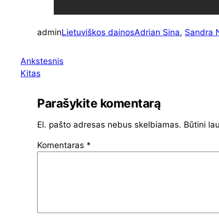
admin
Lietuviškos dainos
Adrian Sina
, 
Sandra 
Ankstesnis
Kitas
Parašykite komentarą
El. pašto adresas nebus skelbiamas.
Būtini la
Komentaras
*