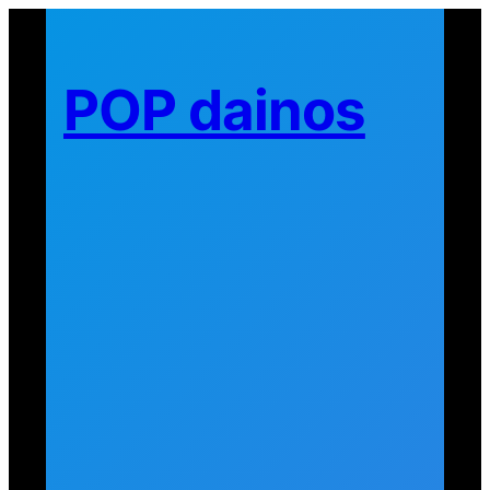
Eiti
prie
turinio
POP dainos