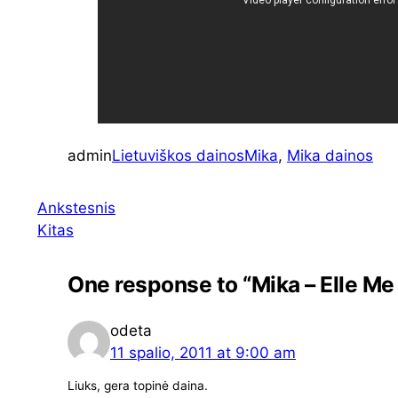
admin
Lietuviškos dainos
Mika
, 
Mika dainos
Ankstesnis
Kitas
One response to “Mika – Elle Me 
odeta
11 spalio, 2011 at 9:00 am
Liuks, gera topinė daina.