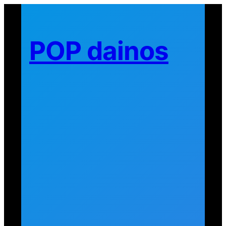
Eiti
prie
turinio
POP dainos