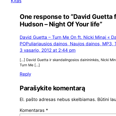
Kitas
One response to “David Guetta f
Hudson – Night Of Your life”
David Guetta – Turn Me On ft. Nicki Minaj « D
POPuliariausios dainos, Naujos dainos, MP3, To
3 vasario, 2012 at 2:44 pm
[…] David Guetta ir skandalingosios dainininkės, Nicki Mi
Turn Me […]
Reply
Parašykite komentarą
El. pašto adresas nebus skelbiamas.
Būtini la
Komentaras
*