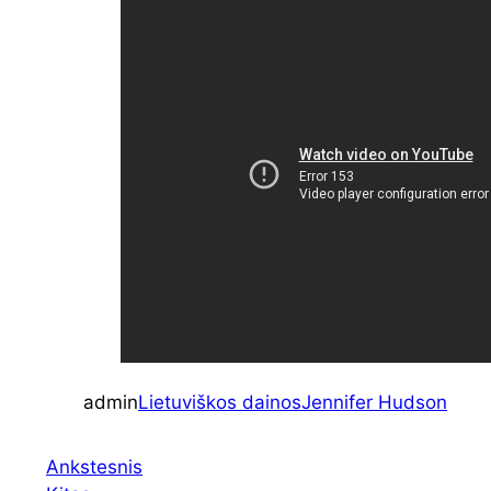
admin
Lietuviškos dainos
Jennifer Hudson
Ankstesnis