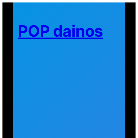
Eiti
prie
turinio
POP dainos