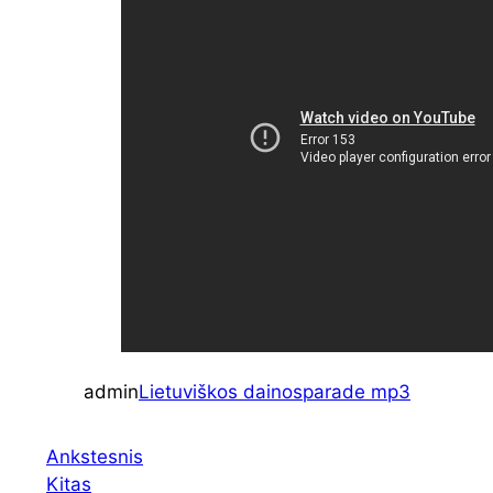
admin
Lietuviškos dainos
parade mp3
Ankstesnis
Kitas