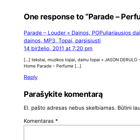
One response to “Parade – Perf
Parade – Louder « Dainos, POPuliariausios da
dainos, MP3, Topai, parsisiusti
14 birželio, 2011 at 7:20 pm
[…] tekstai, muzikos topai, dainu topai « JASON DERULO
Home Parade – Perfume […]
Reply
Parašykite komentarą
El. pašto adresas nebus skelbiamas.
Būtini la
Komentaras
*