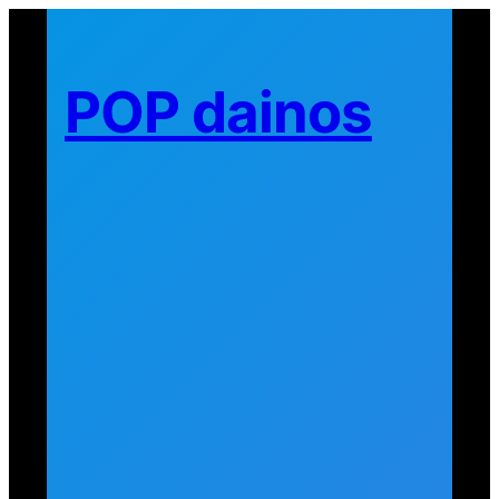
Eiti
prie
turinio
POP dainos