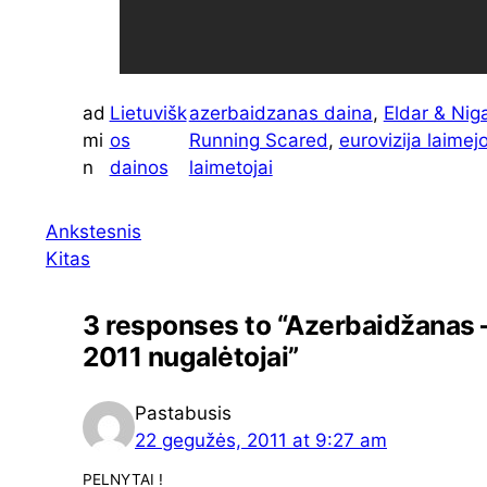
ad
Lietuvišk
azerbaidzanas daina
, 
Eldar & Nig
mi
os
Running Scared
, 
eurovizija laimej
n
dainos
laimetojai
Ankstesnis
Kitas
3 responses to “Azerbaidžanas –
2011 nugalėtojai”
Pastabusis
22 gegužės, 2011 at 9:27 am
PELNYTAI !