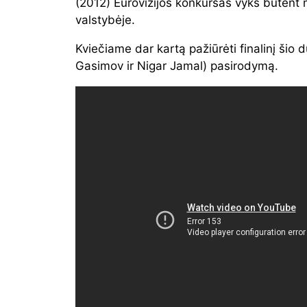
(2012) Eurovizijos konkursas vyks būtent 
valstybėje.
Kviečiame dar kartą pažiūrėti finalinį šio 
Gasimov ir Nigar Jamal) pasirodymą.