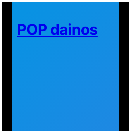
Eiti
prie
turinio
POP dainos