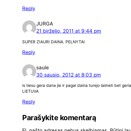
Reply
JURGA
21 birželio, 2011 at 9:44 pm
SUPER ZIAURI DAINA. PELNYTAI
Reply
saule
30 sausio, 2012 at 8:03 pm
is tiesu gera dana jie ir pagal daina turejo laimeti bet ger
LIETUVA
Reply
Parašykite komentarą
El. pašto adresas nebus skelbiamas.
Būtini la