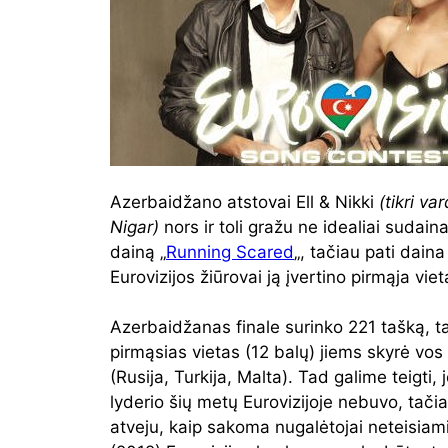
Azerbaidžano atstovai Ell & Nikki
(tikri va
Nigar)
nors ir toli gražu ne idealiai sudai
dainą „
Running Scared
„, tačiau pati daina 
Eurovizijos žiūrovai ją įvertino pirmąja viet
Azerbaidžanas finale surinko 221 tašką, t
pirmąsias vietas (12 balų) jiems skyrė vos 
(Rusija, Turkija, Malta). Tad galime teigti,
lyderio šių metų Eurovizijoje nebuvo, tači
atveju, kaip sakoma nugalėtojai neteisiami