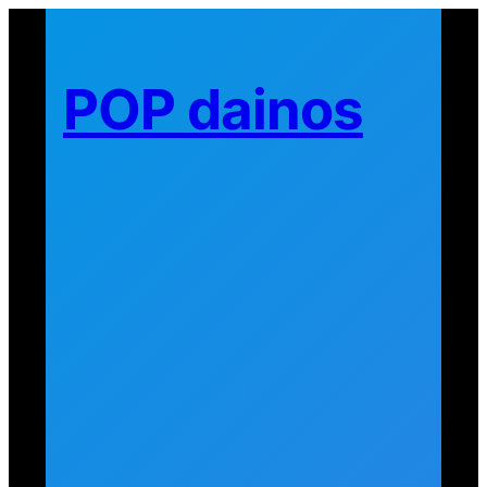
Eiti
prie
turinio
POP dainos