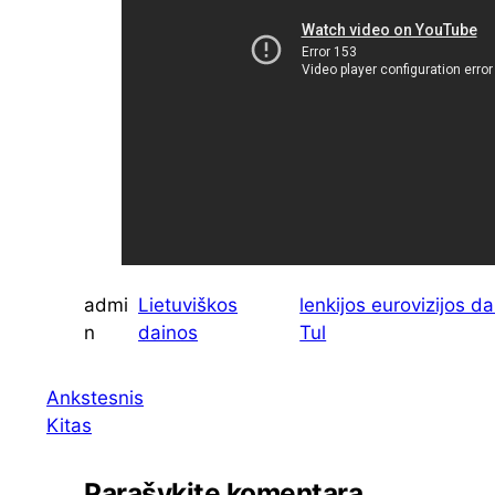
admi
Lietuviškos
lenkijos eurovizijos d
n
dainos
Tul
Ankstesnis
Kitas
Parašykite komentarą