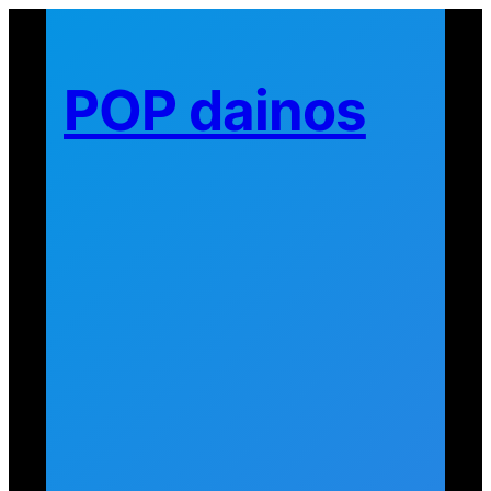
Eiti
prie
turinio
POP dainos