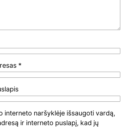
dresas
*
uslapis
 interneto naršyklėje išsaugoti vardą,
adresą ir interneto puslapį, kad jų