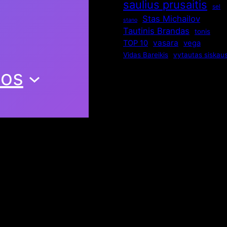
saulius prusaitis
sel
Stas Michailov
stano
Tautinis Brandas
tonis
vasara
TOP 10
vega
Vidas Bareikis
vytautas siskau
nos