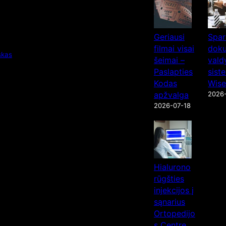
Geriausi
Spar
filmai visai
dok
skas
šeimai –
val
Paslapties
sist
Kodas
Wise
apžvalga
2026
2026-07-18
Hialurono
rūgšties
injekcijos į
sąnarius
Ortopedijo
s Centre