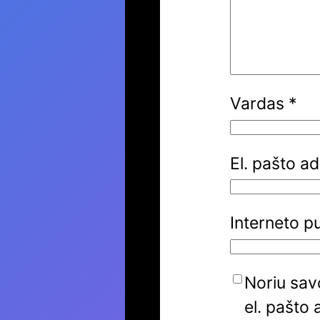
Vardas
*
El. pašto a
Interneto p
Noriu savo
el. pašto 