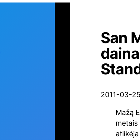
San M
s
daina
Stand
2011-03-2
Mažą E
metais
atlikėj