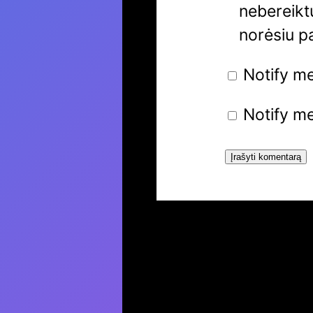
nebereiktų
norėsiu p
Notify m
Notify me