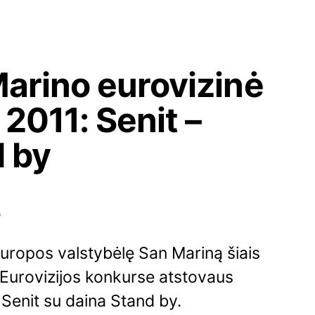
arino eurovizinė
 2011: Senit –
 by
5
uropos valstybėlę San Mariną šiais
 Eurovizijos konkurse atstovaus
a Senit su daina Stand by.