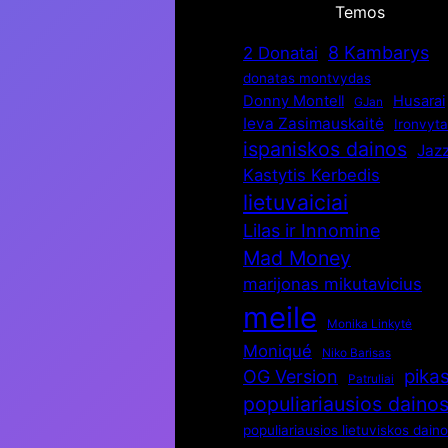
Temos
8 Kambarys
2 Donatai
donatas montvydas
Donny Montell
Husarai
GJan
Ieva Zasimauskaitė
Ironvyt
ispaniskos dainos
Jaz
Kastytis Kerbedis
lietuvaiciai
Lilas ir Innomine
Mad Money
marijonas mikutavicius
meile
Monika Linkytė
Moniqué
Niko Barisas
pika
OG Version
Patruliai
populiariausios daino
populiariausios lietuviskos dain