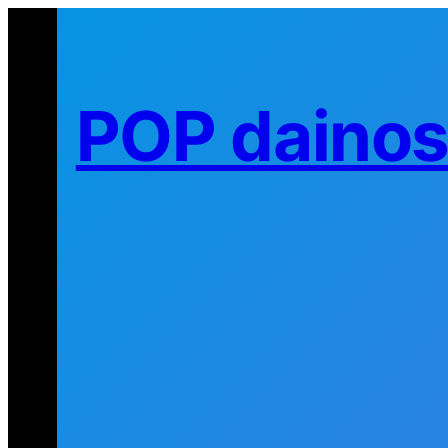
Eiti
prie
turinio
POP daino