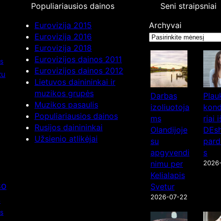
Populiariausios dainos
Seni straipsniai
Eurovizija 2015
Archyvai
Eurovizija 2016
Eurovizija 2018
Eurovizijos dainos 2011
as
Eurovizijos dainos 2012
zu
Lietuvos dainininkai ir
muzikos grupės
Darbas
Plau
Muzikos pasaulis
izoliuotoja
kond
Populiariausios dainos
ms
riai i
Rusijos dainininkai
Olandijoje
DEsh
Užsienio atlikėjai
su
pard
apgyvendi
s
nimu per
2026
Kelialapis
so
Svetur
2026-07-22
s
os