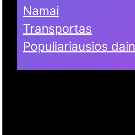
Namai
Transportas
Populiariausios dai