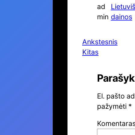
ad
Lietuvi
min
dainos
Ankstesnis
Kitas
Parašyk
El. pašto a
pažymėti
*
Komentara