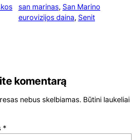
škos
san marinas
, 
San Marino
eurovizijos daina
, 
Senit
ite komentarą
dresas nebus skelbiamas.
Būtini laukeliai
s
*