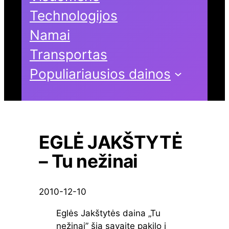
Technologijos
Namai
Transportas
Populiariausios dainos
EGLĖ JAKŠTYTĖ
– Tu nežinai
2010-12-10
Eglės Jakštytės daina „Tu
nežinai” šią savaitę pakilo į