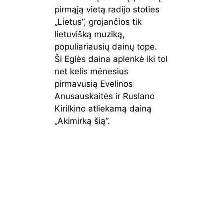
pirmąją vietą radijo stoties
„Lietus”, grojančios tik
lietuvišką muziką,
populiariausių dainų tope.
Ši Eglės daina aplenkė iki tol
net kelis mėnesius
pirmavusią Evelinos
Anusauskaitės ir Ruslano
Kirilkino atliekamą dainą
„Akimirką šią”.
Lietu
akimirka sia
, 
egle
, 
egle
a
viško
jakstyte
, 
evelina
d
s
anusauskaite
, 
populiarios
m
dain
lietuviskos dainos
, 
ruslanas
in
os
kirilkinas
Ankstesnis