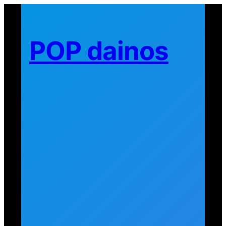
Eiti
prie
turinio
POP dainos