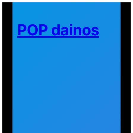
Eiti
prie
turinio
POP dainos