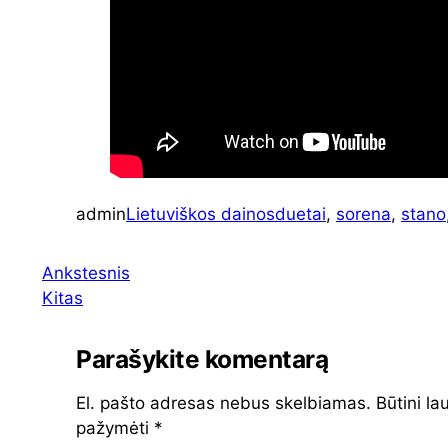
admin
Lietuviškos dainos
duetai
, 
sorena
, 
stano
Ankstesnis
Kitas
Parašykite komentarą
El. pašto adresas nebus skelbiamas.
Būtini lau
pažymėti
*