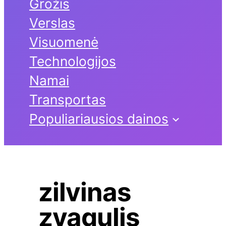
Grožis
Verslas
Visuomenė
Technologijos
Namai
Transportas
Populiariausios dainos
zilvinas
zvagulis