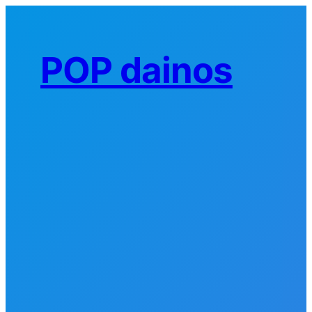
Eiti
prie
turinio
POP dainos