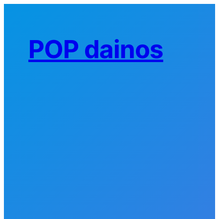
Eiti
prie
turinio
POP dainos