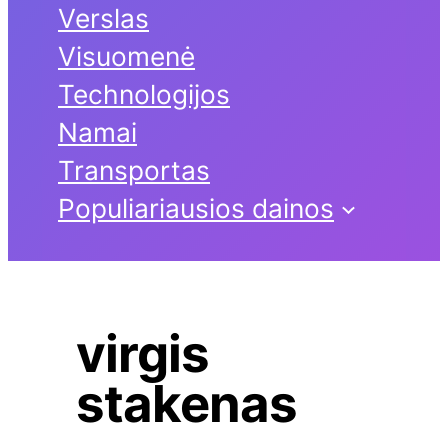
Verslas
Visuomenė
Technologijos
Namai
Transportas
Populiariausios dainos
virgis
stakenas