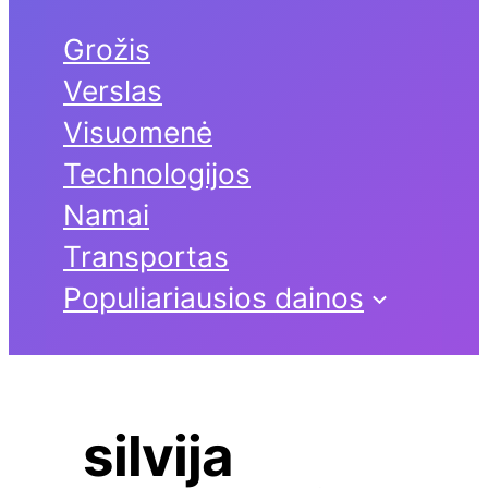
Grožis
Verslas
Visuomenė
Technologijos
Namai
Transportas
Populiariausios dainos
silvija