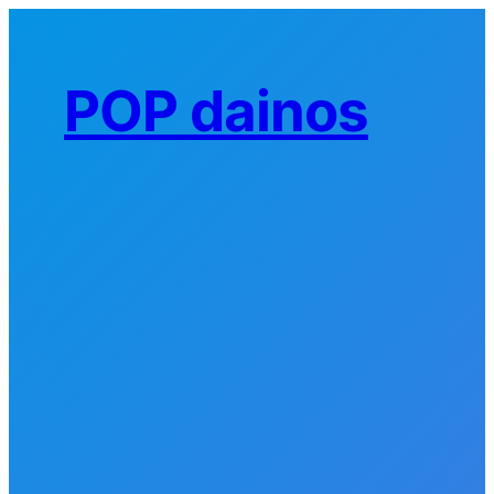
Eiti
prie
turinio
POP dainos