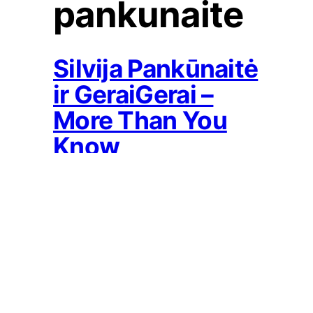
pankunaite
Silvija Pankūnaitė
ir GeraiGerai –
More Than You
Know
2018-02-22