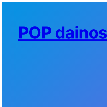
Eiti
prie
turinio
POP daino