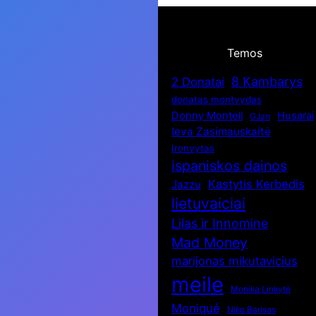
Temos
8 Kambarys
2 Donatai
donatas montvydas
Donny Montell
Husarai
GJan
Ieva Zasimauskaitė
Ironvytas
ispaniskos dainos
Kastytis Kerbedis
Jazzu
lietuvaiciai
Lilas ir Innomine
Mad Money
marijonas mikutavicius
meile
Monika Linkytė
Moniqué
Niko Barisas