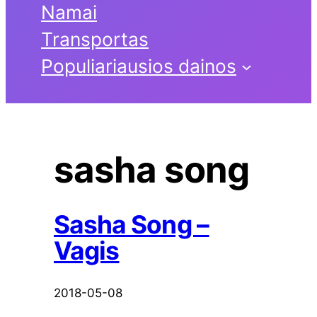
Namai
Transportas
Populiariausios dainos
sasha song
Sasha Song –
Vagis
2018-05-08