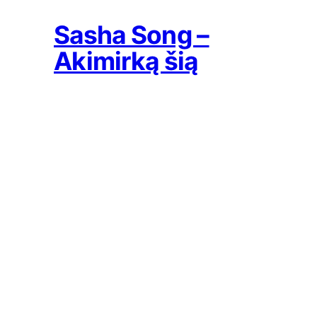
Sasha Song –
Akimirką šią
2018-02-20
Airė Armantė ir
Sasha Song –
Šypsena
2016-07-18
Sasha Song – Na