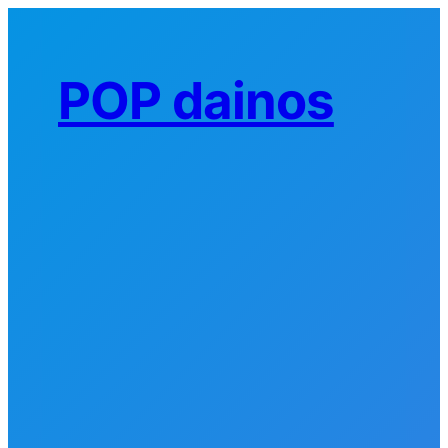
Eiti
prie
turinio
POP dainos