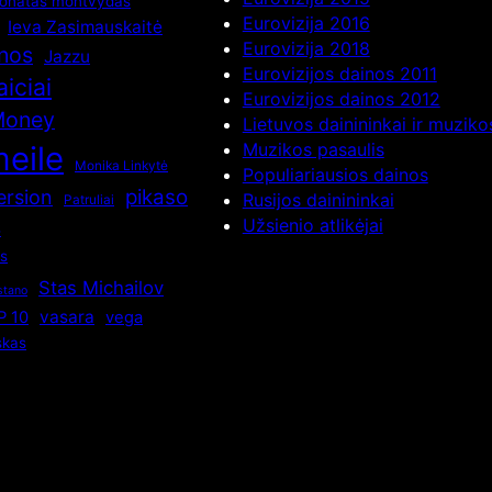
onatas montvydas
Eurovizija 2016
Ieva Zasimauskaitė
Eurovizija 2018
inos
Jazzu
Eurovizijos dainos 2011
aiciai
Eurovizijos dainos 2012
Money
Lietuvos dainininkai ir muzik
Muzikos pasaulis
eile
Monika Linkytė
Populiariausios dainos
pikaso
ersion
Rusijos dainininkai
Patruliai
s
Užsienio atlikėjai
os
Stas Michailov
stano
vasara
P 10
vega
skas