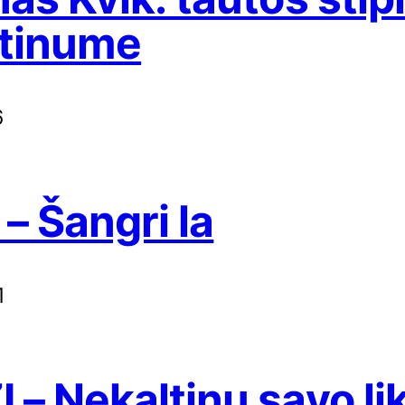
rtinume
6
 – Šangri la
1
 – Nekaltinu savo li