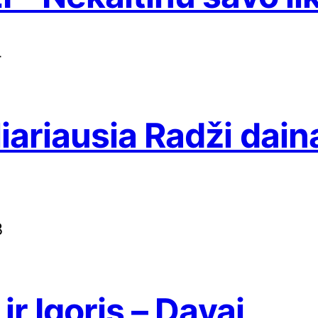
4
iariausia Radži dain
8
ir Igoris – Davai