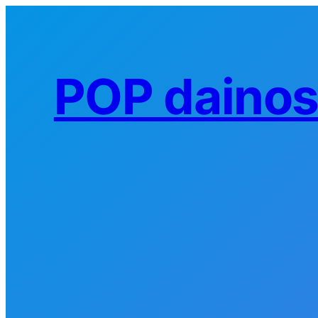
Eiti
prie
turinio
POP daino