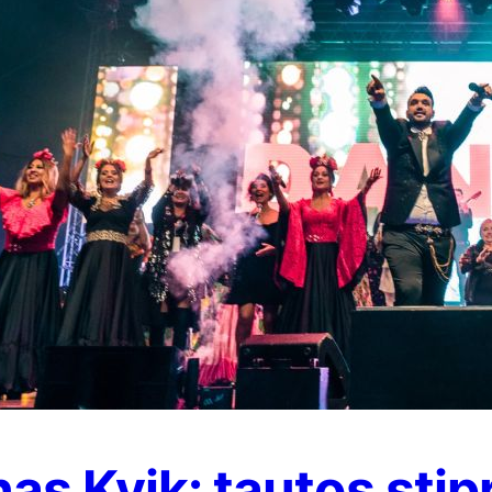
nas Kvik: tautos stip