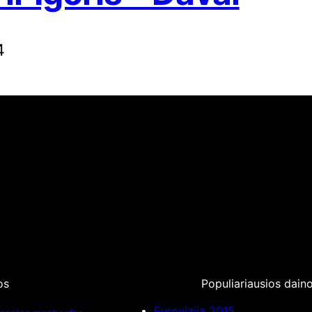
4
os
Populiariausios dain
Eurovizija 2015