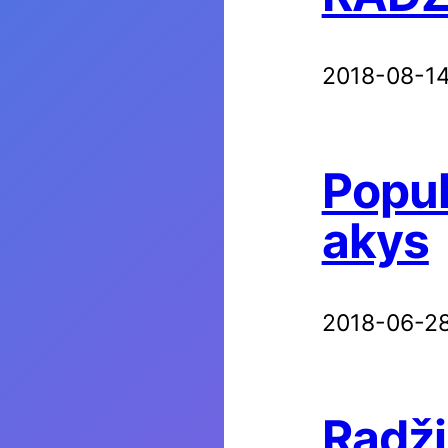
2018-08-1
Popul
akys
2018-06-2
Radži 