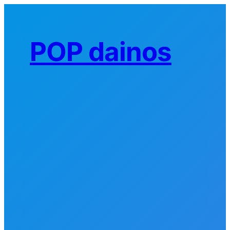
Eiti
prie
turinio
POP dainos