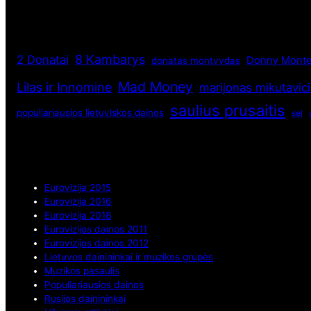
8 Kambarys
2 Donatai
Donny Monte
donatas montvydas
Mad Money
Lilas ir Innomine
marijonas mikutavic
saulius prusaitis
populiariausios lietuviskos dainos
sel
Eurovizija 2015
Eurovizija 2016
Eurovizija 2018
Eurovizijos dainos 2011
Eurovizijos dainos 2012
Lietuvos dainininkai ir muzikos grupės
Muzikos pasaulis
Populiariausios dainos
Rusijos dainininkai