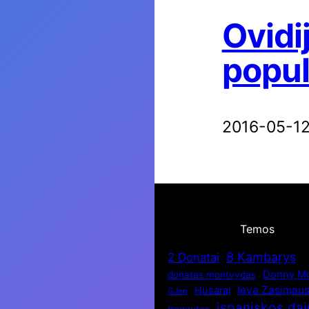
Ovidi
popul
2016-05-1
Temos
8 Kambarys
2 Donatai
Donny Mo
donatas montvydas
Ieva Zasimaus
Husarai
GJan
ispaniskos da
Ironvytas