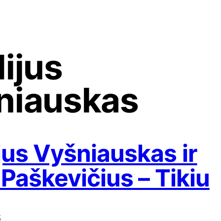
dijus
niauskas
jus Vyšniauskas ir
 Paškevičius – Tikiu
6