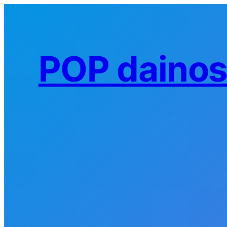
Eiti
prie
turinio
POP daino