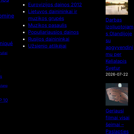
Eurovizijos dainos 2012
Lietuvos dainininkai ir
nomine
muzikos grupės
Darbas
Muzikos pasaulis
izoliuotojam
Populiariausios dainos
s Olandijoje
Rusijos dainininkai
su
niqué
Užsienio atlikėjai
apgyvendini
uliai
mu per
Kelialapis
s
Svetur
2026-07-22
os
stano
P 10
Geriausi
filmai visai
šeimai –
Paslapties