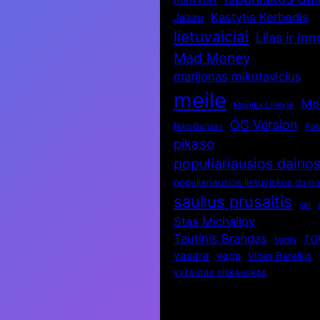
Kastytis Kerbedis
Jazzu
lietuvaiciai
Lilas ir In
Mad Money
marijonas mikutavicius
meile
Mo
Monika Linkytė
OG Version
Niko Barisas
Patr
pikaso
populiariausios daino
populiariausios lietuviskos dain
saulius prusaitis
sel
Stas Michailov
Tautinis Brandas
TO
tonis
vasara
vega
Vidas Bareikis
vytautas siskauskas