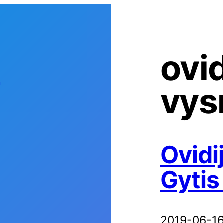
s
ovi
vys
Ovidi
Gytis
2019-06-1