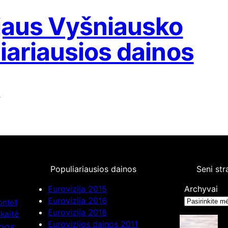
jaus Vyšniausko
iariausios dainos
2
Populiariausios dainos
Seni str
Eurovizija 2015
Archyvai
Eurovizija 2016
ntell
Eurovizija 2018
kaitė
Eurovizijos dainos 2011
inos