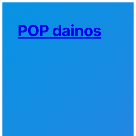
Eiti
prie
turinio
POP dainos