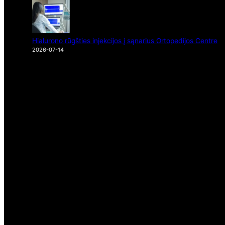
Hialurono rūgšties injekcijos į sąnarius Ortopedijos Centre
2026-07-14