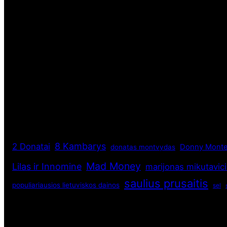
8 Kambarys
2 Donatai
Donny Monte
donatas montvydas
Mad Money
Lilas ir Innomine
marijonas mikutavic
saulius prusaitis
populiariausios lietuviskos dainos
sel