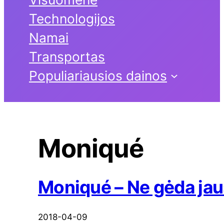
Technologijos
Namai
Transportas
Populiariausios dainos
Moniqué
Moniqué – Ne gėda jau
2018-04-09