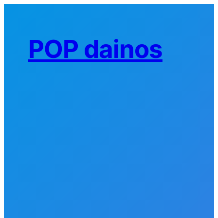
Eiti
prie
turinio
POP dainos