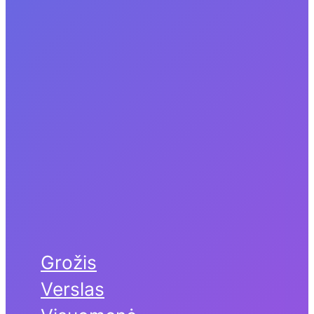
Grožis
Verslas