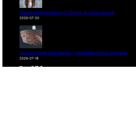
Plaukų kondicionieriai iš DEshop el. parduotuvės
2026-07-20
Geriausi filmai visai šeimai – Paslapties Kodas apžvalga
2026-07-18
Sparti dokumentų valdymo sistema Wise Docs
2026-07-17
Hialurono rūgšties injekcijos į sąnarius Ortopedijos Centre