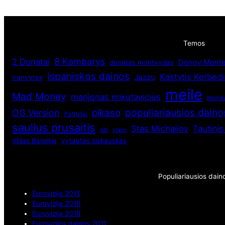
Temos
8 Kambarys
2 Donatai
Donny Monte
donatas montvydas
ispaniskos dainos
Kastytis Kerbedi
Jazzu
Ironvytas
meile
Mad Money
marijonas mikutavicius
Monik
populiariausios daino
pikaso
OG Version
Patruliai
saulius prusaitis
Stas Michailov
Tautini
sel
stano
Vidas Bareikis
vytautas siskauskas
Populiariausios dain
Eurovizija 2015
Eurovizija 2016
Eurovizija 2018
Eurovizijos dainos 2011