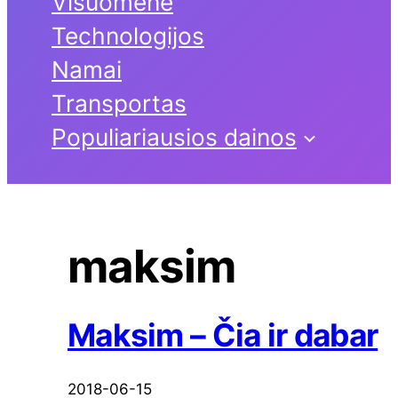
Visuomenė
Technologijos
Namai
Transportas
Populiariausios dainos
maksim
Maksim – Čia ir dabar
2018-06-15