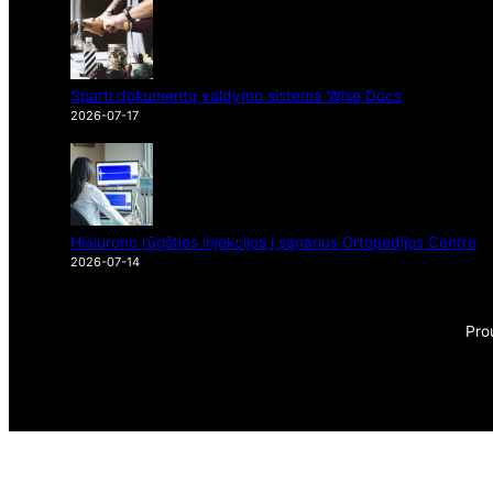
Sparti dokumentų valdymo sistema Wise Docs
2026-07-17
Hialurono rūgšties injekcijos į sąnarius Ortopedijos Centre
2026-07-14
Pro