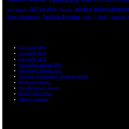
populiariaus
pikaso
OG Version
Niko Barisas
Patruliai
Stas Michailov
Tautinis Brandas
vasara
TOP 10
tonis
Eurovizija 2015
Eurovizija 2016
Eurovizija 2018
Eurovizijos dainos 2011
Eurovizijos dainos 2012
Lietuvos dainininkai ir muzikos grupės
Muzikos pasaulis
Populiariausios dainos
Rusijos dainininkai
Užsienio atlikėjai