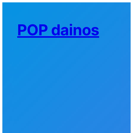
Eiti
prie
turinio
POP dainos