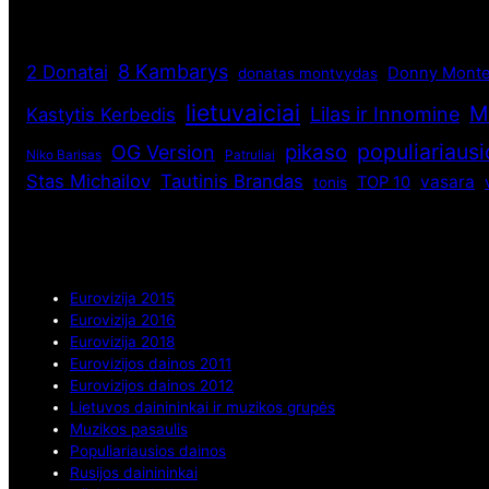
8 Kambarys
2 Donatai
Donny Monte
donatas montvydas
lietuvaiciai
M
Lilas ir Innomine
Kastytis Kerbedis
populiariaus
pikaso
OG Version
Niko Barisas
Patruliai
Stas Michailov
Tautinis Brandas
vasara
TOP 10
tonis
Eurovizija 2015
Eurovizija 2016
Eurovizija 2018
Eurovizijos dainos 2011
Eurovizijos dainos 2012
Lietuvos dainininkai ir muzikos grupės
Muzikos pasaulis
Populiariausios dainos
Rusijos dainininkai