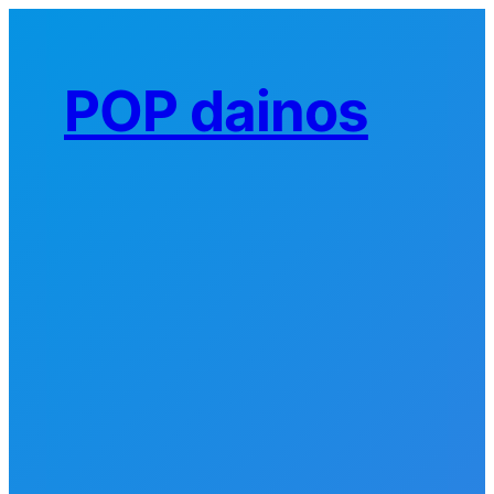
Eiti
prie
turinio
POP dainos