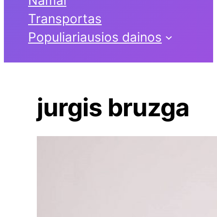
Transportas
Populiariausios dainos
jurgis bruzga