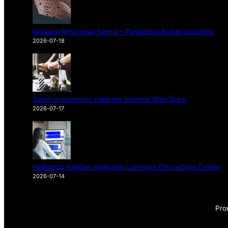
Geriausi filmai visai šeimai – Paslapties Kodas apžvalga
2026-07-18
Sparti dokumentų valdymo sistema Wise Docs
2026-07-17
Hialurono rūgšties injekcijos į sąnarius Ortopedijos Centre
2026-07-14
Pro