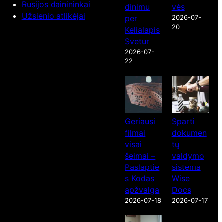
Rusijos dainininkai
dinimu
vės
Užsienio atlikėjai
per
2026-07-
20
Kelialapis
Svetur
2026-07-
22
Geriausi
Sparti
filmai
dokumen
visai
tų
šeimai –
valdymo
Paslaptie
sistema
s Kodas
Wise
apžvalga
Docs
2026-07-18
2026-07-17