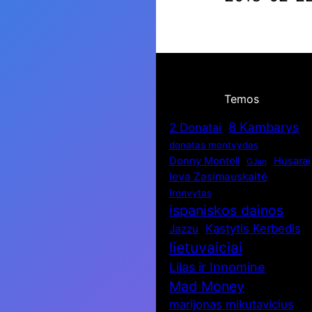
Temos
8 Kambarys
2 Donatai
donatas montvydas
Donny Montell
Husarai
GJan
Ieva Zasimauskaitė
Ironvytas
ispaniskos dainos
Kastytis Kerbedis
Jazzu
lietuvaiciai
Lilas ir Innomine
Mad Money
marijonas mikutavicius