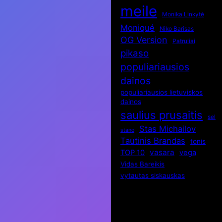
meile
Monika Linkytė
Moniqué
Niko Barisas
OG Version
Patruliai
pikaso
populiariausios
dainos
populiariausios lietuviskos
dainos
saulius prusaitis
sel
Stas Michailov
stano
Tautinis Brandas
tonis
vasara
TOP 10
vega
Vidas Bareikis
vytautas siskauskas