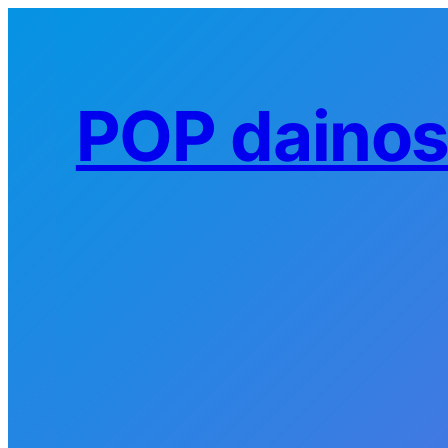
Eiti
prie
turinio
POP daino