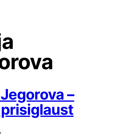
ja
orova
a Jegorova –
 prisiglaust
2