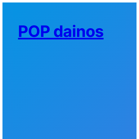
Eiti
prie
turinio
POP dainos