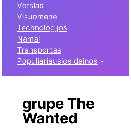
Verslas
Visuomenė
Technologijos
Namai
Transportas
Populiariausios dainos
grupe The
Wanted