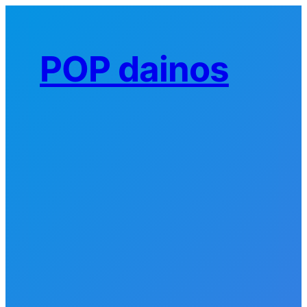
Eiti
prie
turinio
POP dainos