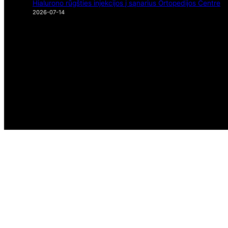
Hialurono rūgšties injekcijos į sąnarius Ortopedijos Centre
2026-07-14