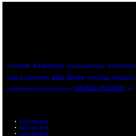
8 Kambarys
2 Donatai
Donny Monte
donatas montvydas
Mad Money
Lilas ir Innomine
marijonas mikutavic
saulius prusaitis
populiariausios lietuviskos dainos
sel
Eurovizija 2015
Eurovizija 2016
Eurovizija 2018