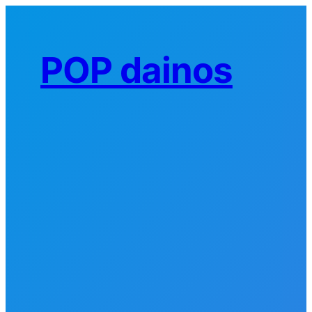
Eiti
prie
turinio
POP dainos