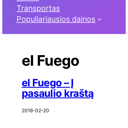
Transportas
Populiariausios dainos
el Fuego
el Fuego – Į
pasaulio kraštą
2018-02-20