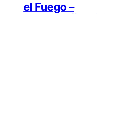
el Fuego –
Pasaulis iš meilės
2016-07-05
El Fuego –
Žvaigždžių
milijonai
2009-01-28