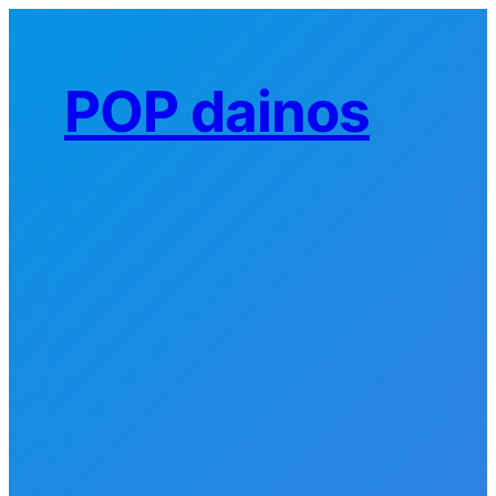
Eiti
prie
turinio
POP dainos