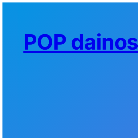
Eiti
prie
turinio
POP daino