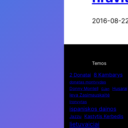
2016-08-2
Temos
8 Kambarys
2 Donatai
donatas montvydas
Donny Montell
Husarai
GJan
Ieva Zasimauskaitė
Ironvytas
ispaniskos dainos
Kastytis Kerbedis
Jazzu
lietuvaiciai