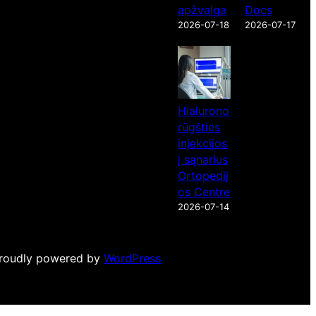
apžvalga
Docs
2026-07-18
2026-07-17
Hialurono
rūgšties
injekcijos
į sąnarius
Ortopedij
os Centre
2026-07-14
roudly powered by
WordPress