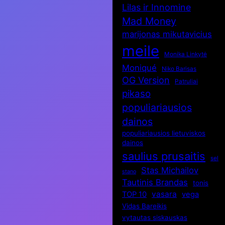
Lilas ir Innomine
Mad Money
marijonas mikutavicius
meile
Monika Linkytė
Moniqué
Niko Barisas
OG Version
Patruliai
pikaso
populiariausios
dainos
populiariausios lietuviskos
dainos
saulius prusaitis
sel
Stas Michailov
stano
Tautinis Brandas
tonis
vasara
TOP 10
vega
Vidas Bareikis
vytautas siskauskas