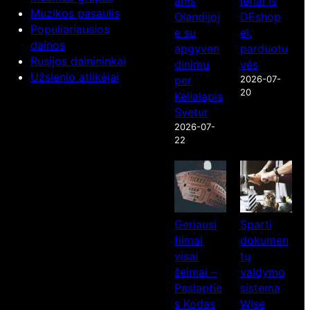
ams
ieriai iš
Muzikos pasaulis
Olandijoj
DEshop
Populiariausios
e su
el.
dainos
apgyven
parduotu
Rusijos dainininkai
dinimu
vės
Užsienio atlikėjai
per
2026-07-
20
Kelialapis
Svetur
2026-07-
22
Geriausi
Sparti
filmai
dokumen
visai
tų
šeimai –
valdymo
Paslaptie
sistema
s Kodas
Wise