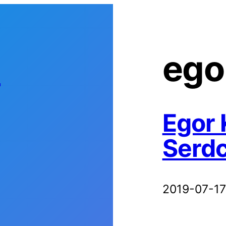
s
ego
Egor 
Serd
2019-07-17