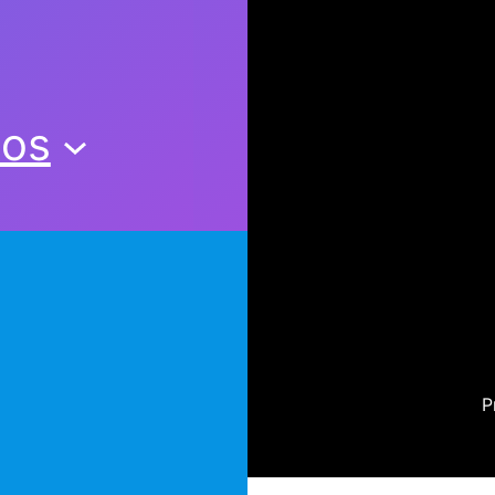
nos
P