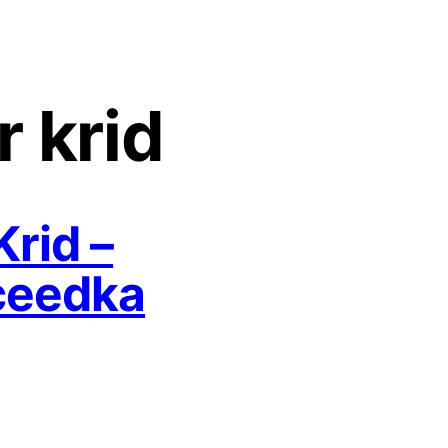
r krid
Krid –
ceedka