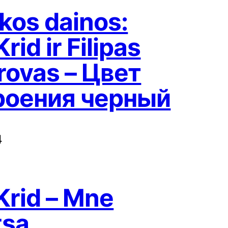
kos dainos:
rid ir Filipas
rovas – Цвет
роения черный
4
Krid – Mne
tsa