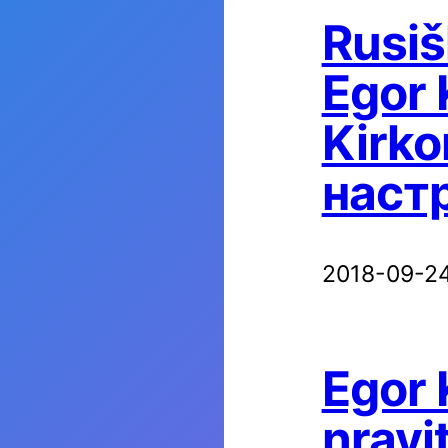
Rusiš
Egor K
Kirko
наст
2018-09-2
Egor 
nravi