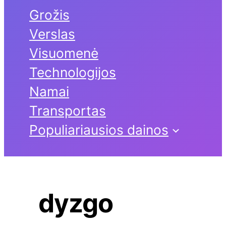
Grožis
Verslas
Visuomenė
Technologijos
Namai
Transportas
Populiariausios dainos
dyzgo