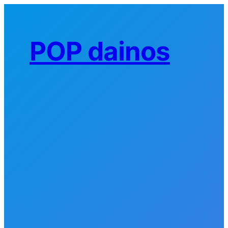
Eiti
prie
turinio
POP dainos