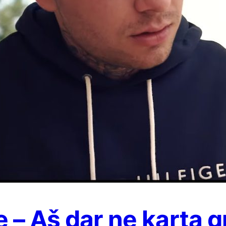
 – Aš dar ne kartą g