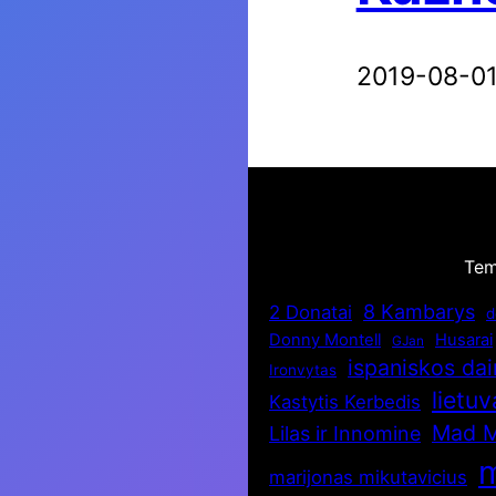
2019-08-0
Te
8 Kambarys
2 Donatai
d
Donny Montell
Husarai
GJan
ispaniskos da
Ironvytas
lietuv
Kastytis Kerbedis
Mad 
Lilas ir Innomine
m
marijonas mikutavicius