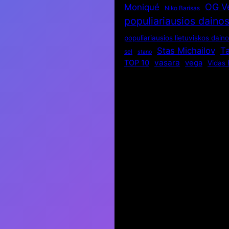
OG V
Moniqué
Niko Barisas
populiariausios daino
populiariausios lietuviskos dain
Stas Michailov
Ta
sel
stano
vasara
TOP 10
vega
Vidas 