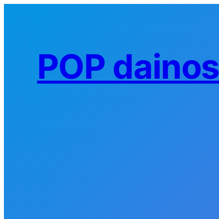
Eiti
prie
turinio
POP daino