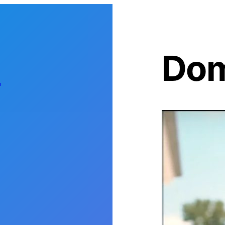
s
Dom