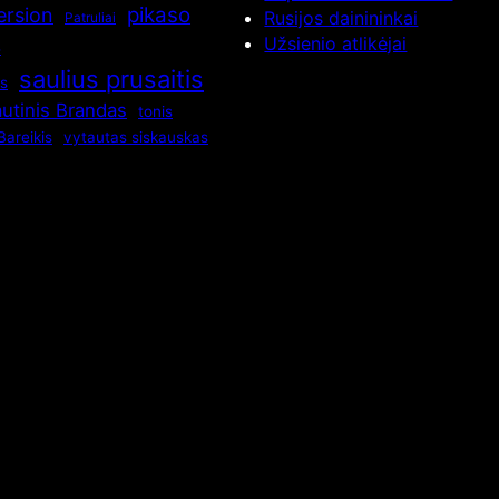
pikaso
ersion
Rusijos dainininkai
Patruliai
s
Užsienio atlikėjai
saulius prusaitis
os
utinis Brandas
tonis
Bareikis
vytautas siskauskas