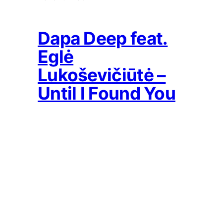
Dapa Deep feat.
Eglė
Lukoševičiūtė –
Until I Found You
2019-07-03
Dapa Deep –
Always With You
2019-06-29