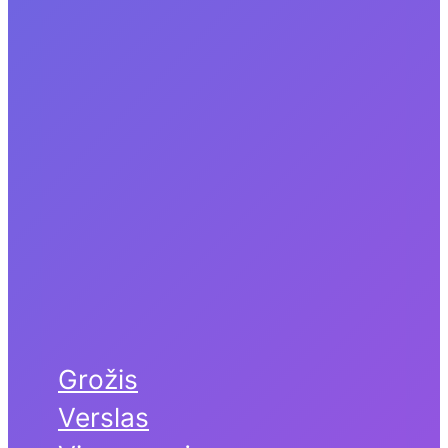
Grožis
Verslas