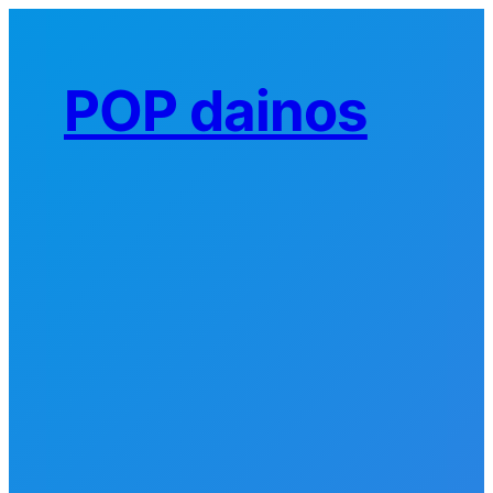
Eiti
prie
turinio
POP dainos