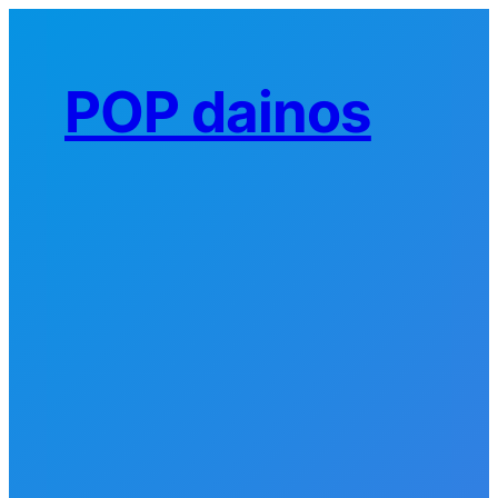
Eiti
prie
turinio
POP dainos