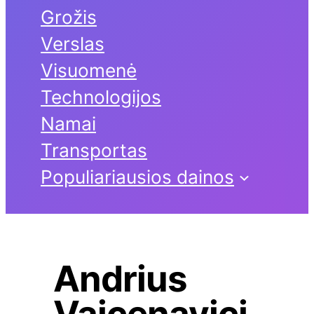
Grožis
Verslas
Visuomenė
Technologijos
Namai
Transportas
Populiariausios dainos
Andrius
Vaicenavici