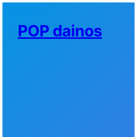
Eiti
prie
turinio
POP dainos