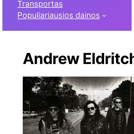
Transportas
Populiariausios dainos
Andrew Eldritc