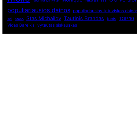
Monika Linkytė
Niko Barisas
populiariausios dainos
populiariausios lietuviskos daino
Stas Michailov
Tautinis Brandas
TOP 10
tonis
sel
stano
Vidas Bareikis
vytautas siskauskas
Populiariausios dainos
Eurovizija 2015
Eurovizija 2016
Eurovizija 2018
Eurovizijos dainos 2011
Eurovizijos dainos 2012
Lietuvos dainininkai ir muzikos grupės
Muzikos pasaulis
Populiariausios dainos
Rusijos dainininkai
Užsienio atlikėjai
Seni straipsniai