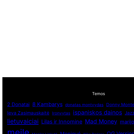
Temos
8 Kambarys
2 Donatai
Donny Monte
donatas montvydas
ispaniskos dainos
Ieva Zasimauskaitė
Jaz
Ironvytas
lietuvaiciai
Mad Money
Lilas ir Innomine
marij
meile
OG Versio
Moniqué