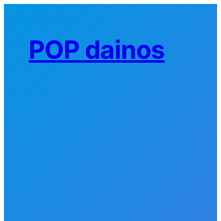
Eiti
prie
turinio
POP dainos