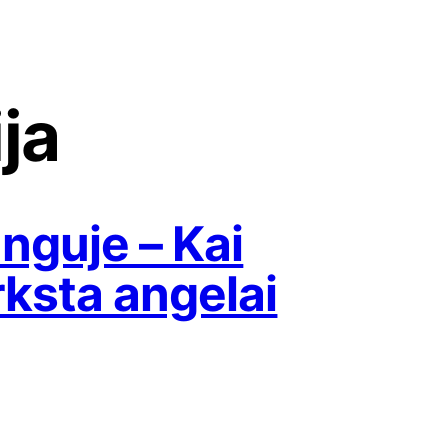
ija
nguje – Kai
rksta angelai