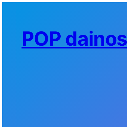
Eiti
prie
turinio
POP daino