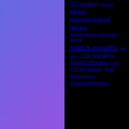
OG Version
Patruliai
pikaso
populiariausios
dainos
populiariausios lietuviskos
dainos
saulius prusaitis
sel
Stas Michailov
stano
Tautinis Brandas
tonis
vasara
TOP 10
vega
Vidas Bareikis
vytautas siskauskas