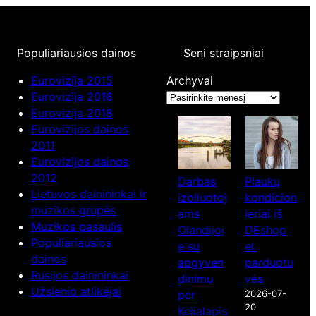
Populiariausios dainos
Seni straipsniai
Eurovizija 2015
Archyvai
Eurovizija 2016
Eurovizija 2018
Eurovizijos dainos
2011
Eurovizijos dainos
2012
Darbas
Plaukų
Lietuvos dainininkai ir
izoliuotoj
kondicion
muzikos grupės
ams
ieriai iš
Muzikos pasaulis
Olandijoj
DEshop
Populiariausios
e su
el.
dainos
apgyven
parduotu
Rusijos dainininkai
dinimu
vės
Užsienio atlikėjai
per
2026-07-
20
Kelialapis