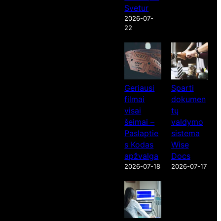
Svetur
2026-07-
22
Geriausi
Sparti
filmai
dokumen
visai
tų
šeimai –
valdymo
Paslaptie
sistema
s Kodas
Wise
apžvalga
Docs
2026-07-18
2026-07-17