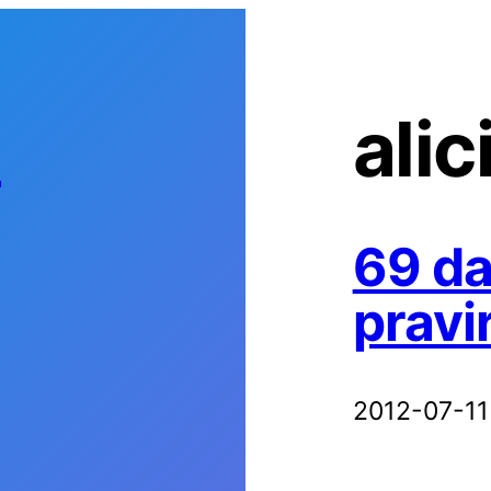
s
alic
69 da
pravi
2012-07-11