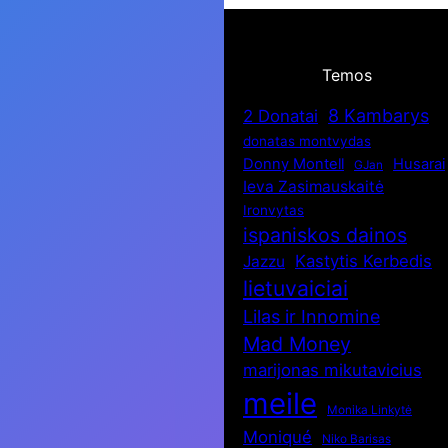
Temos
8 Kambarys
2 Donatai
donatas montvydas
Donny Montell
Husarai
GJan
Ieva Zasimauskaitė
Ironvytas
ispaniskos dainos
Kastytis Kerbedis
Jazzu
lietuvaiciai
Lilas ir Innomine
Mad Money
marijonas mikutavicius
meile
Monika Linkytė
Moniqué
Niko Barisas