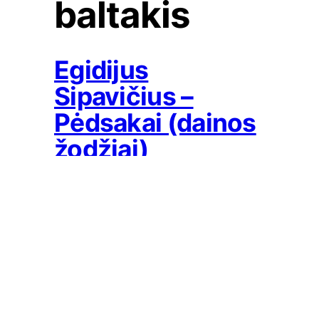
baltakis
Egidijus
Sipavičius –
Pėdsakai (dainos
žodžiai)
2019-06-16