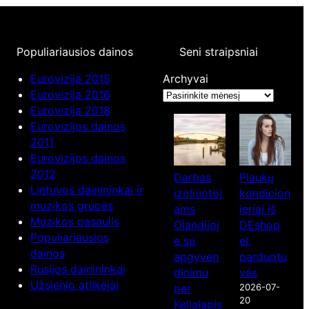
Populiariausios dainos
Seni straipsniai
Eurovizija 2015
Archyvai
Eurovizija 2016
Eurovizija 2018
Eurovizijos dainos
2011
Eurovizijos dainos
2012
Darbas
Plaukų
Lietuvos dainininkai ir
izoliuotoj
kondicion
muzikos grupės
ams
ieriai iš
Muzikos pasaulis
Olandijoj
DEshop
Populiariausios
e su
el.
dainos
apgyven
parduotu
Rusijos dainininkai
dinimu
vės
Užsienio atlikėjai
per
2026-07-
20
Kelialapis