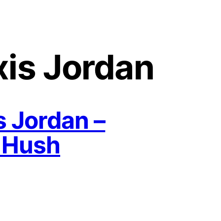
xis Jordan
s Jordan –
 Hush