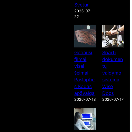
Svetur
2026-07-
22
Geriausi
Sparti
filmai
dokumen
visai
tų
šeimai –
valdymo
Paslaptie
sistema
s Kodas
Wise
apžvalga
Docs
2026-07-18
2026-07-17