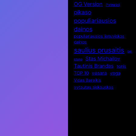
OG Version
Patruliai
pikaso
populiariausios
dainos
populiariausios lietuviskos
dainos
saulius prusaitis
sel
Stas Michailov
stano
Tautinis Brandas
tonis
vasara
TOP 10
vega
Vidas Bareikis
vytautas siskauskas