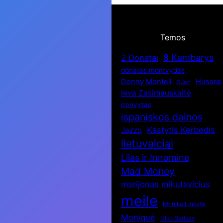
Temos
8 Kambarys
2 Donatai
donatas montvydas
Donny Montell
Husarai
GJan
Ieva Zasimauskaitė
Ironvytas
ispaniskos dainos
Kastytis Kerbedis
Jazzu
lietuvaiciai
Lilas ir Innomine
Mad Money
marijonas mikutavicius
meile
Monika Linkytė
Moniqué
Niko Barisas