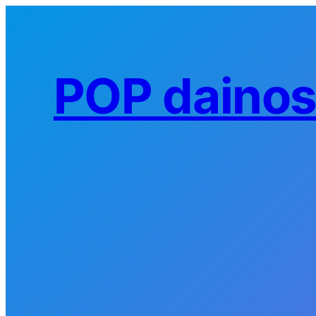
Eiti
prie
turinio
POP daino