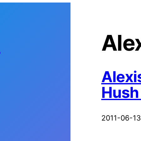
s
Ale
Alexi
Hush
2011-06-13