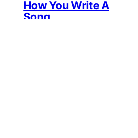
How You Write A
Song
2018-04-04
Norvegijos
eurovizinė daina
2009: Alexander
Rybak – Fairytale
2009-02-23