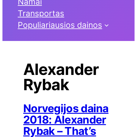
Namai
Transportas
Populiariausios dainos
Alexander
Rybak
Norvegijos daina
2018: Alexander
Rybak – That’s