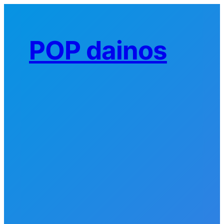
Eiti
prie
turinio
POP dainos