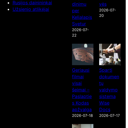
Rusijos dainininkai
dinimu
vės
Užsienio atlikėjai
per
2026-07-
20
Kelialapis
Svetur
2026-07-
22
Geriausi
Sparti
filmai
dokumen
visai
tų
šeimai –
valdymo
Paslaptie
sistema
s Kodas
Wise
apžvalga
Docs
2026-07-18
2026-07-17