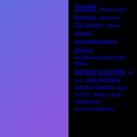
meile
Monika Linkytė
Moniqué
Niko Barisas
OG Version
Patruliai
pikaso
populiariausios
dainos
populiariausios lietuviskos
dainos
saulius prusaitis
sel
Stas Michailov
stano
Tautinis Brandas
tonis
vasara
TOP 10
vega
Vidas Bareikis
vytautas siskauskas