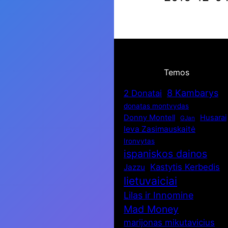
Temos
8 Kambarys
2 Donatai
donatas montvydas
Donny Montell
Husarai
GJan
Ieva Zasimauskaitė
Ironvytas
ispaniskos dainos
Kastytis Kerbedis
Jazzu
lietuvaiciai
Lilas ir Innomine
Mad Money
marijonas mikutavicius