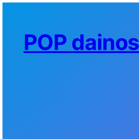
Eiti
prie
turinio
POP daino