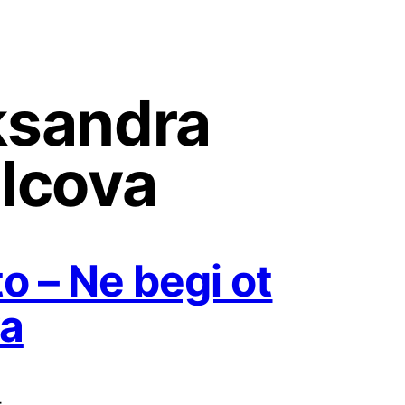
ksandra
elcova
o – Ne begi ot
a
4