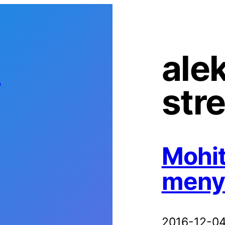
s
ale
str
Mohit
meny
2016-12-0