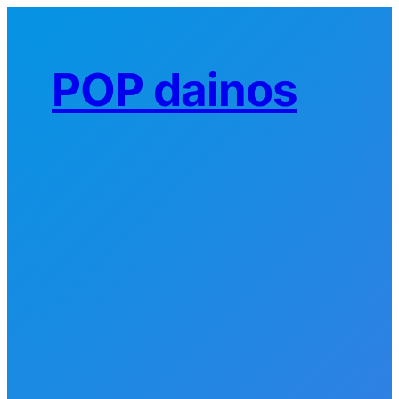
Eiti
prie
turinio
POP dainos