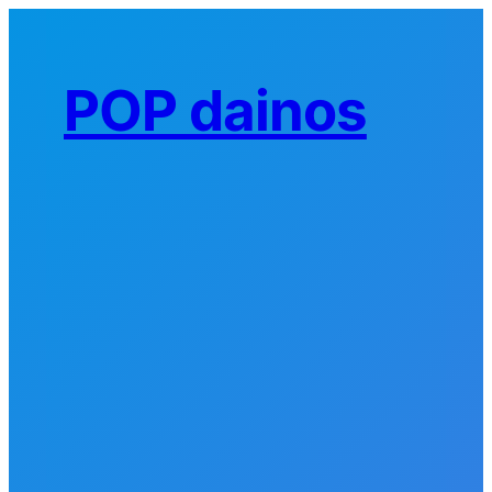
Eiti
prie
turinio
POP dainos