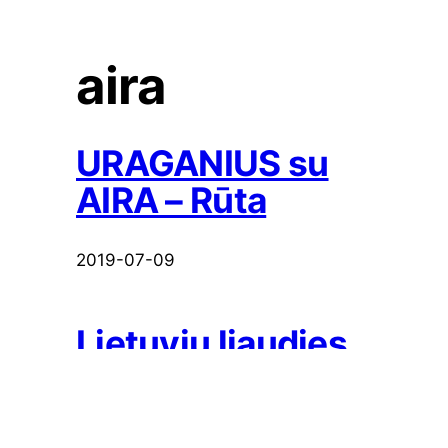
aira
URAGANIUS su
AIRA – Rūta
2019-07-09
Lietuvių liaudies
dainos:
UraganiuS ir Aira