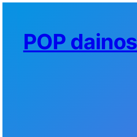
Eiti
prie
turinio
POP daino