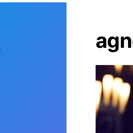
s
agn