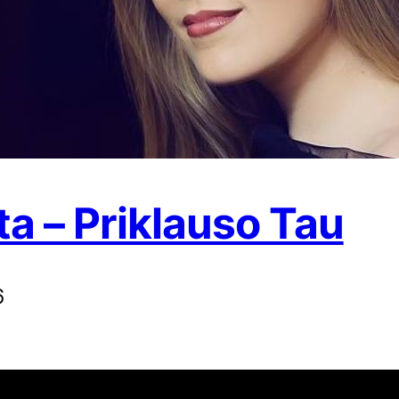
a – Priklauso Tau
6