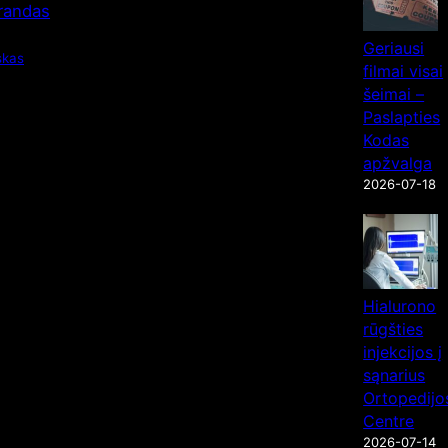
Brandas
Geriausi
skas
filmai visai
šeimai –
Paslapties
Kodas
apžvalga
2026-07-18
Hialurono
rūgšties
injekcijos į
sąnarius
Ortopedijo
Centre
2026-07-14