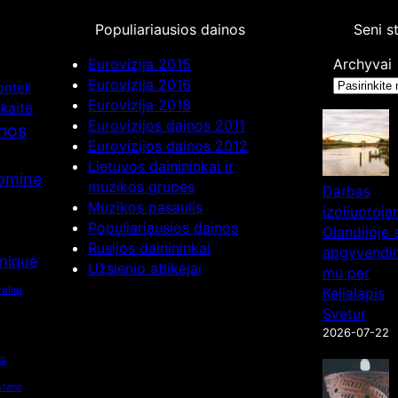
Populiariausios dainos
Seni s
Eurovizija 2015
Archyvai
Eurovizija 2016
ntell
Eurovizija 2018
kaitė
Eurovizijos dainos 2011
inos
Eurovizijos dainos 2012
Lietuvos dainininkai ir
nomine
muzikos grupės
Darbas
Muzikos pasaulis
izoliuotoj
Populiariausios dainos
Olandijoje 
Rusijos dainininkai
apgyvendin
niqué
Užsienio atlikėjai
mu per
uliai
Kelialapis
Svetur
s
2026-07-22
os
stano