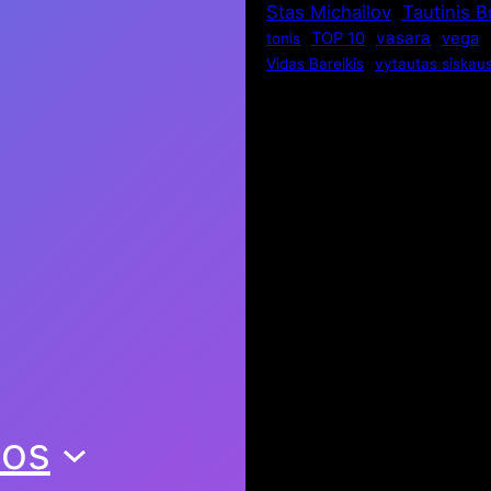
Stas Michailov
Tautinis 
vasara
TOP 10
vega
tonis
Vidas Bareikis
vytautas siskau
nos