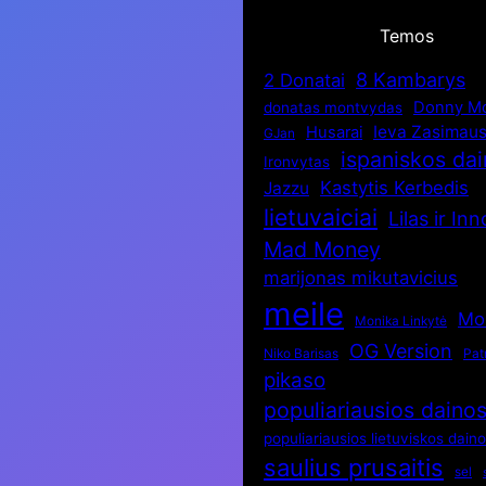
Temos
8 Kambarys
2 Donatai
Donny Mo
donatas montvydas
Ieva Zasimaus
Husarai
GJan
ispaniskos da
Ironvytas
Kastytis Kerbedis
Jazzu
lietuvaiciai
Lilas ir In
Mad Money
marijonas mikutavicius
meile
Mo
Monika Linkytė
OG Version
Niko Barisas
Patr
pikaso
populiariausios daino
populiariausios lietuviskos dain
saulius prusaitis
sel