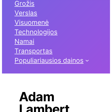
Grožis
Verslas
Visuomenė
Technologijos
Namai
Transportas
Populiariausios dainos
Adam
Lambert