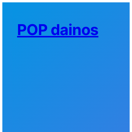
Eiti
prie
turinio
POP dainos