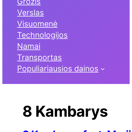
Grožis
Verslas
Visuomenė
Technologijos
Namai
Transportas
Populiariausios dainos
8 Kambarys