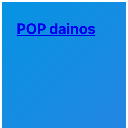
Eiti
prie
turinio
POP dainos