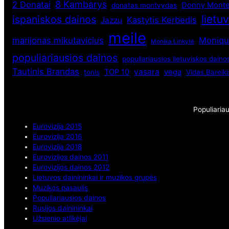
8 Kambarys
2 Donatai
Donny Monte
donatas montvydas
lietuv
ispaniskos dainos
Kastytis Kerbedis
Jazzu
meile
marijonas mikutavicius
Moniq
Monika Linkytė
populiariausios dainos
populiariausios lietuviskos daino
Tautinis Brandas
vasara
TOP 10
vega
tonis
Vidas Bareiki
Populiaria
Eurovizija 2015
Eurovizija 2016
Eurovizija 2018
Eurovizijos dainos 2011
Eurovizijos dainos 2012
Lietuvos dainininkai ir muzikos grupės
Muzikos pasaulis
Populiariausios dainos
Rusijos dainininkai
Užsienio atlikėjai