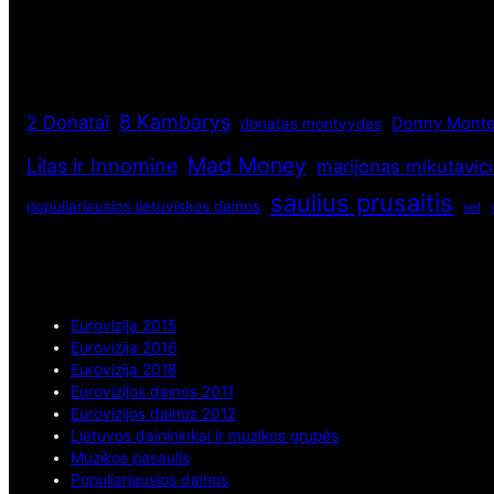
8 Kambarys
2 Donatai
Donny Monte
donatas montvydas
Mad Money
Lilas ir Innomine
marijonas mikutavic
saulius prusaitis
populiariausios lietuviskos dainos
sel
Eurovizija 2015
Eurovizija 2016
Eurovizija 2018
Eurovizijos dainos 2011
Eurovizijos dainos 2012
Lietuvos dainininkai ir muzikos grupės
Muzikos pasaulis
Populiariausios dainos