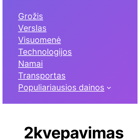
Grožis
Verslas
Visuomenė
Technologijos
Namai
Transportas
Populiariausios dainos
2kvepavimas