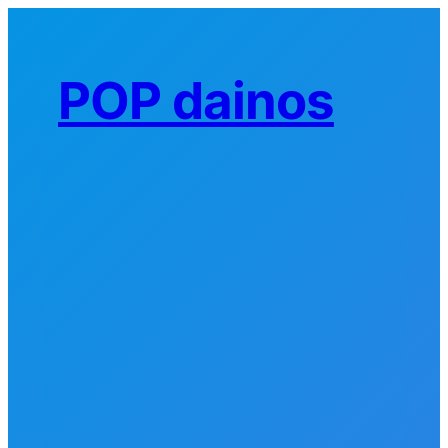
Eiti
prie
turinio
POP dainos