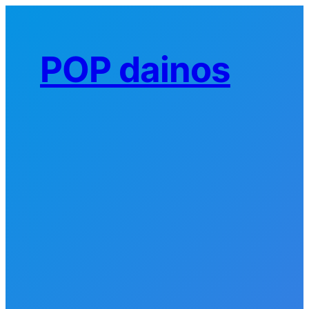
Eiti
prie
turinio
POP dainos