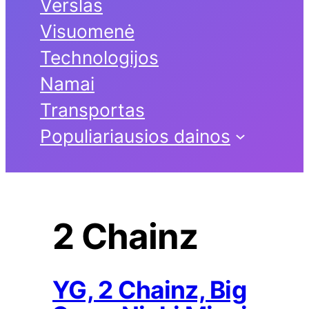
Verslas
Visuomenė
Technologijos
Namai
Transportas
Populiariausios dainos
2 Chainz
YG, 2 Chainz, Big